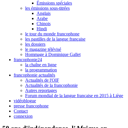
Émissions spéciales
les émissions sous-titrées
Anglais
Arabe
Chinois
Hindi
le tour du monde francophone
les pastilles de la langue française
les dossiers
le magazine télévisé
Hommage à Dominique Gallet
francophonie24
la chaîne en ligne
la programmation
francophonie actualités
Actualités de l'OIF
Actualités de la francophonie
Autres reportages
Forum mondial de la langue française en 2015 à Liège
vidéoblogue
presse francophone
Contact
connexion