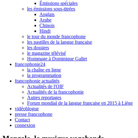
Émissions spéciales
les émissions sous-titrées
Anglais
Arabe
Chinois
Hindi
le tour du monde francophone
les pastilles de la langue française
les dossiers
le magazine télévisé
Hommage à Dominique Gallet
francophonie24
la chaîne en ligne
la programmation
francophonie actualités
Actualités de l'OIF
Actualités de la francophonie
Autres reportages
Forum mondial de la langue française en 2015 à Liège
vidéoblogue
presse francophone
Contact
connexion