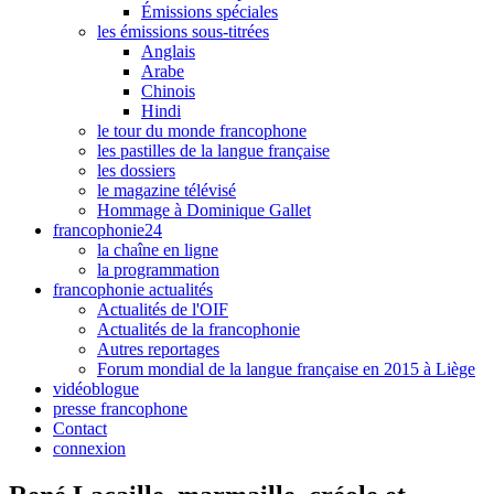
Émissions spéciales
les émissions sous-titrées
Anglais
Arabe
Chinois
Hindi
le tour du monde francophone
les pastilles de la langue française
les dossiers
le magazine télévisé
Hommage à Dominique Gallet
francophonie24
la chaîne en ligne
la programmation
francophonie actualités
Actualités de l'OIF
Actualités de la francophonie
Autres reportages
Forum mondial de la langue française en 2015 à Liège
vidéoblogue
presse francophone
Contact
connexion