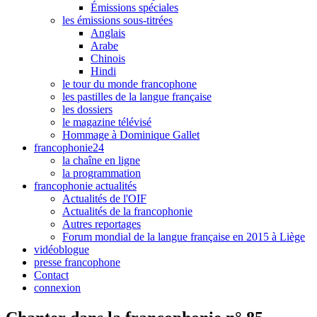
Émissions spéciales
les émissions sous-titrées
Anglais
Arabe
Chinois
Hindi
le tour du monde francophone
les pastilles de la langue française
les dossiers
le magazine télévisé
Hommage à Dominique Gallet
francophonie24
la chaîne en ligne
la programmation
francophonie actualités
Actualités de l'OIF
Actualités de la francophonie
Autres reportages
Forum mondial de la langue française en 2015 à Liège
vidéoblogue
presse francophone
Contact
connexion