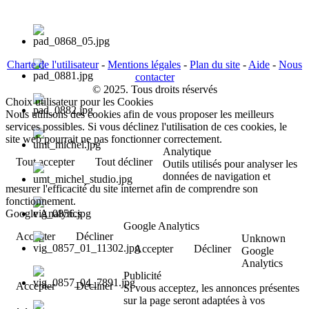
Charte de l'utilisateur
-
Mentions légales
-
Plan du site
-
Aide
-
Nous
contacter
© 2025. Tous droits réservés
Choix utilisateur pour les Cookies
Nous utilisons des cookies afin de vous proposer les meilleurs
services possibles. Si vous déclinez l'utilisation de ces cookies, le
site web pourrait ne pas fonctionner correctement.
Analytique
Tout accepter
Tout décliner
Outils utilisés pour analyser les
données de navigation et
mesurer l'efficacité du site internet afin de comprendre son
fonctionnement.
Google Analytics
Google Analytics
Accepter
Décliner
Unknown
Accepter
Décliner
Google
Analytics
Publicité
Accepter
Décliner
Si vous acceptez, les annonces présentes
sur la page seront adaptées à vos