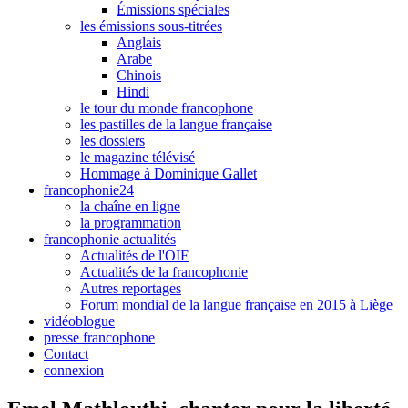
Émissions spéciales
les émissions sous-titrées
Anglais
Arabe
Chinois
Hindi
le tour du monde francophone
les pastilles de la langue française
les dossiers
le magazine télévisé
Hommage à Dominique Gallet
francophonie24
la chaîne en ligne
la programmation
francophonie actualités
Actualités de l'OIF
Actualités de la francophonie
Autres reportages
Forum mondial de la langue française en 2015 à Liège
vidéoblogue
presse francophone
Contact
connexion