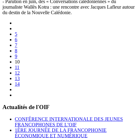
- Parution en juin, des « Conversations calédoniennes » du
journaliste Wallès Kotra : une rencontre avec Jacques Lafleur autour
du destin de la Nouvelle Calédonie.
5
6
7
8
9
10
11
12
13
14
Actualités de l'OIF
CONFÉRENCE INTERNATIONALE DES JEUNES
FRANCOPHONES DE L’OIF
1ÈRE JOURNÉE DE LA FRANCOPHONIE
ÉCONOMIQUE ET NUMÉRIQUE