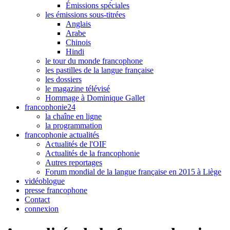
Émissions spéciales
les émissions sous-titrées
Anglais
Arabe
Chinois
Hindi
le tour du monde francophone
les pastilles de la langue française
les dossiers
le magazine télévisé
Hommage à Dominique Gallet
francophonie24
la chaîne en ligne
la programmation
francophonie actualités
Actualités de l'OIF
Actualités de la francophonie
Autres reportages
Forum mondial de la langue française en 2015 à Liège
vidéoblogue
presse francophone
Contact
connexion