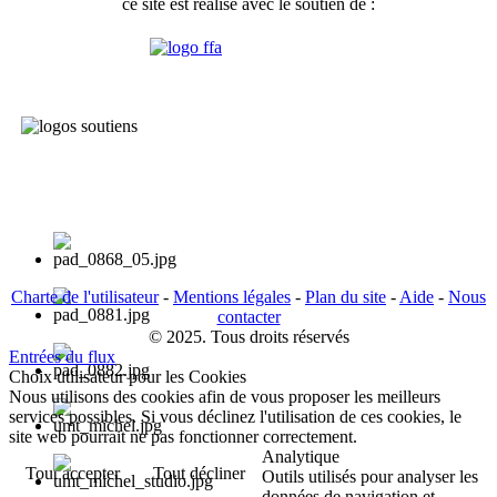
ce site est réalisé avec le soutien de :
Charte de l'utilisateur
-
Mentions légales
-
Plan du site
-
Aide
-
Nous
contacter
© 2025. Tous droits réservés
Entrées du flux
Choix utilisateur pour les Cookies
Nous utilisons des cookies afin de vous proposer les meilleurs
services possibles. Si vous déclinez l'utilisation de ces cookies, le
site web pourrait ne pas fonctionner correctement.
Analytique
Tout accepter
Tout décliner
Outils utilisés pour analyser les
données de navigation et