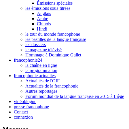
Émissions spéciales
les émissions sous-titrées
Anglais
Arabe
Chinois
Hindi
le tour du monde francophone
les pastilles de la langue française
les dossiers
le magazine télévisé
Hommage à Dominique Gallet
francophonie24
la chaîne en ligne
la programmation
francophonie actualités
Actualités de l'OIF
Actualités de la francophonie
Autres reportages
Forum mondial de la langue française en 2015 à Liège
vidéoblogue
presse francophone
Contact
connexion