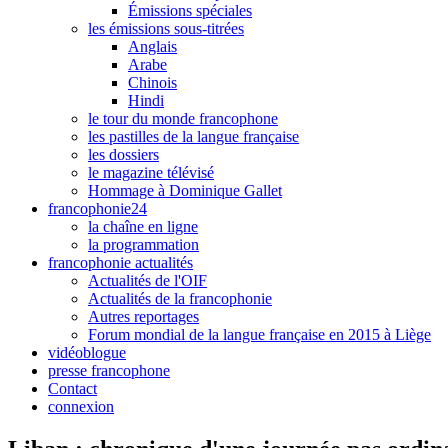
Émissions spéciales
les émissions sous-titrées
Anglais
Arabe
Chinois
Hindi
le tour du monde francophone
les pastilles de la langue française
les dossiers
le magazine télévisé
Hommage à Dominique Gallet
francophonie24
la chaîne en ligne
la programmation
francophonie actualités
Actualités de l'OIF
Actualités de la francophonie
Autres reportages
Forum mondial de la langue française en 2015 à Liège
vidéoblogue
presse francophone
Contact
connexion