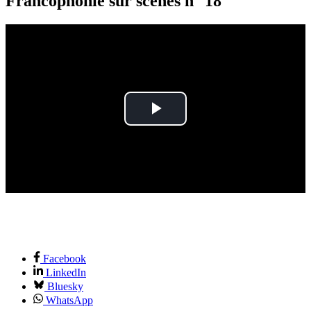
Francophonie sur scènes n° 18
Play
Video
Facebook
LinkedIn
Bluesky
WhatsApp