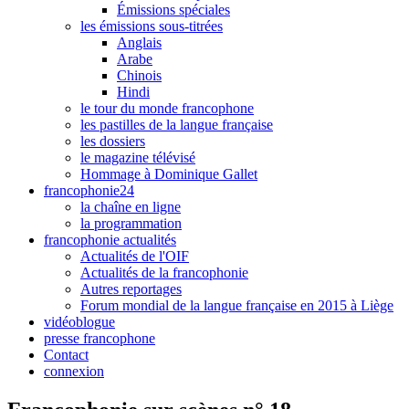
Émissions spéciales
les émissions sous-titrées
Anglais
Arabe
Chinois
Hindi
le tour du monde francophone
les pastilles de la langue française
les dossiers
le magazine télévisé
Hommage à Dominique Gallet
francophonie24
la chaîne en ligne
la programmation
francophonie actualités
Actualités de l'OIF
Actualités de la francophonie
Autres reportages
Forum mondial de la langue française en 2015 à Liège
vidéoblogue
presse francophone
Contact
connexion