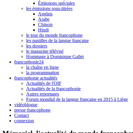
Émissions spéciales
les émissions sous-titrées
Anglais
Arabe
Chinois
Hindi
le tour du monde francophone
les pastilles de la langue française
les dossiers
le magazine télévisé
Hommage à Dominique Gallet
francophonie24
la chaîne en ligne
la programmation
francophonie actualités
Actualités de l'OIF
Actualités de la francophonie
Autres reportages
Forum mondial de la langue française en 2015 à Liège
vidéoblogue
presse francophone
Contact
connexion