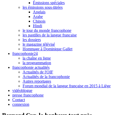
Émissions spéciales
les émissions sous-titrées
Anglais
Arabe
Chinois
Hindi
le tour du monde francophone
les pastilles de la langue française
les dossiers
le magazine télévisé
Hommage à Dominique Gallet
francophonie24
la chaîne en ligne
la programmation
francophonie actualités
Actualités de l'OIF
Actualités de la francophonie
Autres reportages
Forum mondial de la langue française en 2015 à Liège
vidéoblogue
presse francophone
Contact
connexion