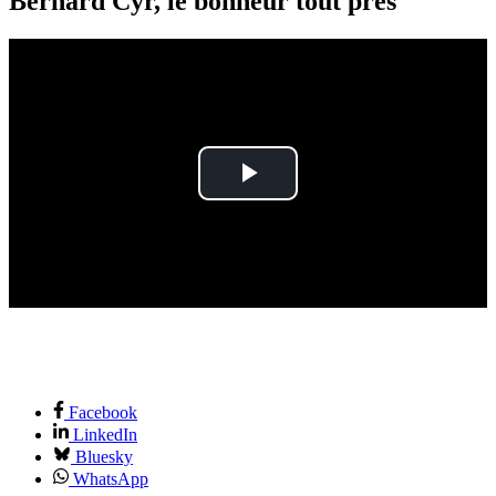
Bernard Cyr, le bonheur tout près
Play
Video
Facebook
LinkedIn
Bluesky
WhatsApp