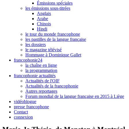
Émissions spéciales
les émissions sous-titrées
Anglais
Arabe
Chinois
Hindi
le tour du monde francophone
les pastilles de la langue française
les dossiers
le magazine télévisé
Hommage à Dominique Gallet
francophonie24
la chaîne en ligne
la programmation
francophonie actualités
Actualités de l'OIF
Actualités de la francophonie
Autres reportages
Forum mondial de la langue française en 2015 à Liège
vidéoblogue
presse francophone
Contact
connexion