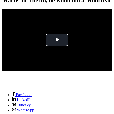
Marie-Jo Thério, de Moncton à Montréal
Play
Video
Facebook
LinkedIn
Bluesky
WhatsApp