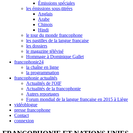
Émissions spéciales
les émissions sous-titrées
Anglais
Arabe
Chinois
Hindi
le tour du monde francophone
les pastilles de la langue française
les dossiers
le magazine télévisé
Hommage à Dominique Gallet
francophonie24
la chaîne en ligne
la programmation
francophonie actualités
Actualités de l'OIF
Actualités de la francophonie
Autres reportages
Forum mondial de la langue française en 2015 à Liège
vidéoblogue
presse francophone
Contact
connexion