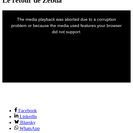
Le retour de Zebda
This
is
The media playback was aborted due to a corruption
a
modal
problem or because the media used features your browser
window.
did not support.
Facebook
LinkedIn
Bluesky
WhatsApp