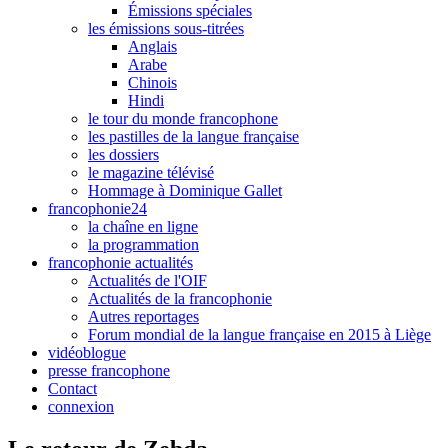
Émissions spéciales
les émissions sous-titrées
Anglais
Arabe
Chinois
Hindi
le tour du monde francophone
les pastilles de la langue française
les dossiers
le magazine télévisé
Hommage à Dominique Gallet
francophonie24
la chaîne en ligne
la programmation
francophonie actualités
Actualités de l'OIF
Actualités de la francophonie
Autres reportages
Forum mondial de la langue française en 2015 à Liège
vidéoblogue
presse francophone
Contact
connexion