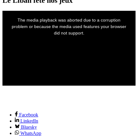
Le Liban fête nos jeux
This
is
The media playback was aborted due to a corruption
a
modal
problem or because the media used features your browser
window.
did not support.
Facebook
LinkedIn
Bluesky
WhatsApp