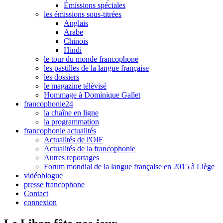
Émissions spéciales
les émissions sous-titrées
Anglais
Arabe
Chinois
Hindi
le tour du monde francophone
les pastilles de la langue française
les dossiers
le magazine télévisé
Hommage à Dominique Gallet
francophonie24
la chaîne en ligne
la programmation
francophonie actualités
Actualités de l'OIF
Actualités de la francophonie
Autres reportages
Forum mondial de la langue française en 2015 à Liège
vidéoblogue
presse francophone
Contact
connexion