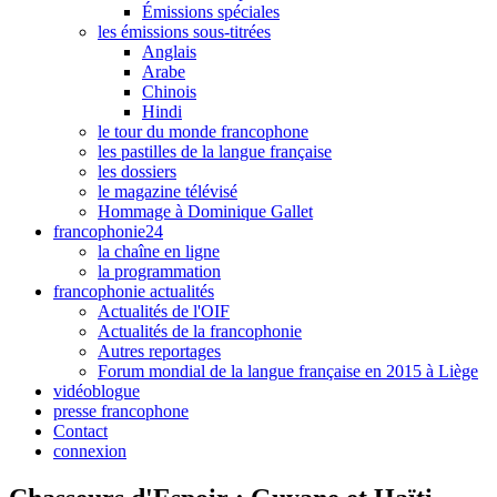
Émissions spéciales
les émissions sous-titrées
Anglais
Arabe
Chinois
Hindi
le tour du monde francophone
les pastilles de la langue française
les dossiers
le magazine télévisé
Hommage à Dominique Gallet
francophonie24
la chaîne en ligne
la programmation
francophonie actualités
Actualités de l'OIF
Actualités de la francophonie
Autres reportages
Forum mondial de la langue française en 2015 à Liège
vidéoblogue
presse francophone
Contact
connexion