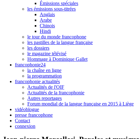
Émissions spéciales
les émissions sous-titrées
Anglais
Arabe
Chinois
Hindi
le tour du monde francophone
les pastilles de la langue française
les dossiers
le magazine télévisé
Hommage à Dominique Gallet
francophonie24
la chaîne en ligne
la programmation
francophonie actualités
Actualités de l'OIF
Actualités de la francophonie
Autres reportages
Forum mondial de la langue française en 2015 à Liège
vidéoblogue
presse francophone
Contact
connexion