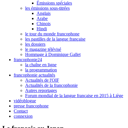
Émissions spéciales
les émissions sous-titrées
Anglais
Arabe
Chinois
Hindi
le tour du monde francophone
les pastilles de la langue française
les dossiers
le magazine télévisé
Hommage à Dominique Gallet
francophonie24
la chaîne en ligne
la programmation
francophonie actualités
Actualités de l'OIF
Actualités de la francophonie
Autres reportages
Forum mondial de la langue française en 2015 à Liège
vidéoblogue
presse francophone
Contact
connexion