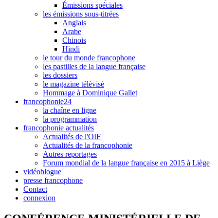
Émissions spéciales
les émissions sous-titrées
Anglais
Arabe
Chinois
Hindi
le tour du monde francophone
les pastilles de la langue française
les dossiers
le magazine télévisé
Hommage à Dominique Gallet
francophonie24
la chaîne en ligne
la programmation
francophonie actualités
Actualités de l'OIF
Actualités de la francophonie
Autres reportages
Forum mondial de la langue française en 2015 à Liège
vidéoblogue
presse francophone
Contact
connexion