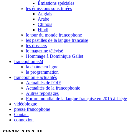
Émissions spéciales
les émissions sous-titrées
Anglais
Arabe
Chinois
Hindi
le tour du monde francophone
les pastilles de la langue française
les dossiers
le magazine télévisé
Hommage à Dominique Gallet
francophonie24
la chaîne en ligne
la programmation
francophonie actualités
Actualités de l'OIF
Actualités de la francophonie
Autres reportages
Forum mondial de la langue française en 2015 à Liège
vidéoblogue
presse francophone
Contact
connexion