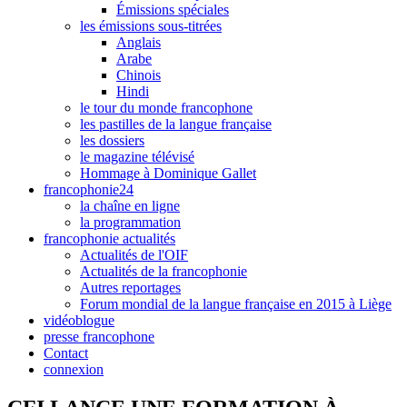
Émissions spéciales
les émissions sous-titrées
Anglais
Arabe
Chinois
Hindi
le tour du monde francophone
les pastilles de la langue française
les dossiers
le magazine télévisé
Hommage à Dominique Gallet
francophonie24
la chaîne en ligne
la programmation
francophonie actualités
Actualités de l'OIF
Actualités de la francophonie
Autres reportages
Forum mondial de la langue française en 2015 à Liège
vidéoblogue
presse francophone
Contact
connexion