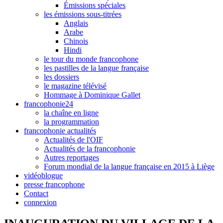
Émissions spéciales
les émissions sous-titrées
Anglais
Arabe
Chinois
Hindi
le tour du monde francophone
les pastilles de la langue française
les dossiers
le magazine télévisé
Hommage à Dominique Gallet
francophonie24
la chaîne en ligne
la programmation
francophonie actualités
Actualités de l'OIF
Actualités de la francophonie
Autres reportages
Forum mondial de la langue française en 2015 à Liège
vidéoblogue
presse francophone
Contact
connexion