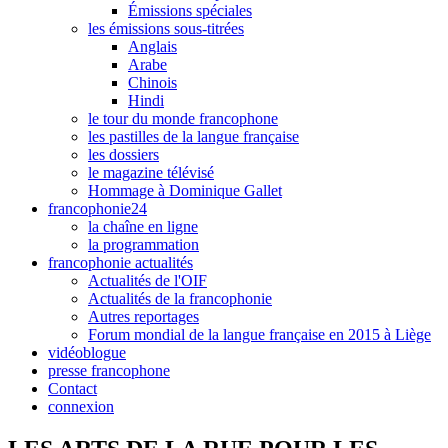
Émissions spéciales
les émissions sous-titrées
Anglais
Arabe
Chinois
Hindi
le tour du monde francophone
les pastilles de la langue française
les dossiers
le magazine télévisé
Hommage à Dominique Gallet
francophonie24
la chaîne en ligne
la programmation
francophonie actualités
Actualités de l'OIF
Actualités de la francophonie
Autres reportages
Forum mondial de la langue française en 2015 à Liège
vidéoblogue
presse francophone
Contact
connexion