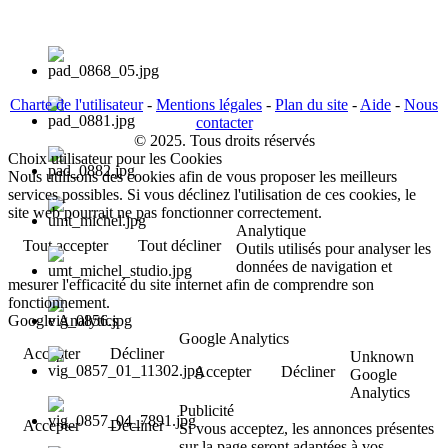
Charte de l'utilisateur
-
Mentions légales
-
Plan du site
-
Aide
-
Nous
contacter
© 2025. Tous droits réservés
Choix utilisateur pour les Cookies
Nous utilisons des cookies afin de vous proposer les meilleurs
services possibles. Si vous déclinez l'utilisation de ces cookies, le
site web pourrait ne pas fonctionner correctement.
Analytique
Tout accepter
Tout décliner
Outils utilisés pour analyser les
données de navigation et
mesurer l'efficacité du site internet afin de comprendre son
fonctionnement.
Google Analytics
Google Analytics
Accepter
Décliner
Unknown
Accepter
Décliner
Google
Analytics
Publicité
Accepter
Décliner
Si vous acceptez, les annonces présentes
sur la page seront adaptées à vos