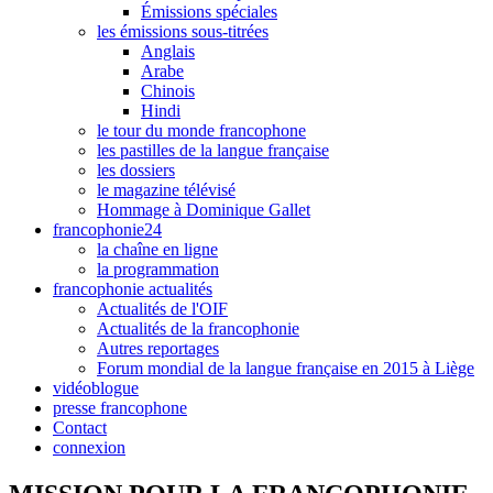
Émissions spéciales
les émissions sous-titrées
Anglais
Arabe
Chinois
Hindi
le tour du monde francophone
les pastilles de la langue française
les dossiers
le magazine télévisé
Hommage à Dominique Gallet
francophonie24
la chaîne en ligne
la programmation
francophonie actualités
Actualités de l'OIF
Actualités de la francophonie
Autres reportages
Forum mondial de la langue française en 2015 à Liège
vidéoblogue
presse francophone
Contact
connexion